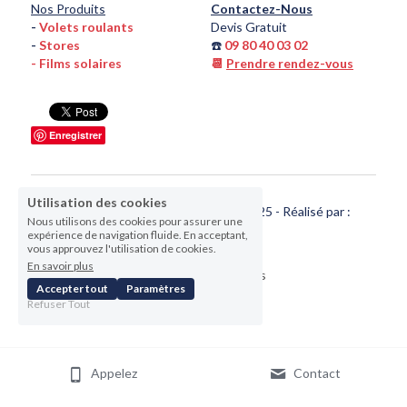
Nos Produits
Contactez-Nous
- 
Volets roulants
Devis Gratuit
- 
Stores
☎️ 
09 80 40 03 02
- 
F
ilms solaires
📆 
Prendre rendez-vous
Enregistrer
Utilisation des cookies
eco-fermetures.com
© Copyright 2025 - Réalisé par :
Nous utilisons des cookies pour assurer une
WSPRO
©
expérience de navigation fluide. En acceptant,
vous approuvez l'utilisation de cookies.
En savoir plus
Termes et Conditions
Accepter tout
Paramètres
Refuser Tout
Appelez
Contact