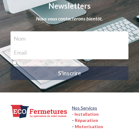
Newsletters
Nous vous contacterons bientôt.
Nom
Email
En continuant, vous acceptez nos
Termes et Conditions
S'inscrire
Nos Services
-
Installation
- 
Réparation
- 
Motorisation